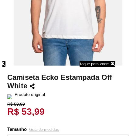
m
toque para zoom
Camiseta Ecko Estampada Off
White
Produto original
R$ 59,99
R$ 53,99
Tamanho
Guia de medidas