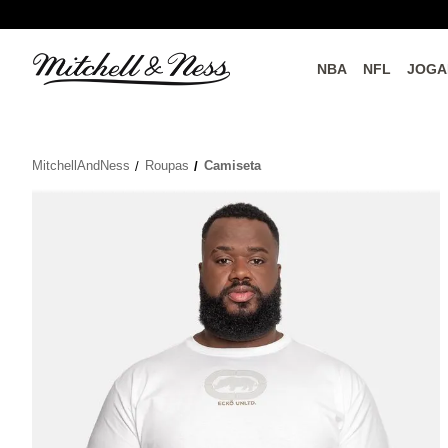
NBA
NFL
JOGA
do o
Parceiros Oficiais
MitchellAndNess
Roupas
Camiseta