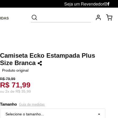
Seja um Revendedor
UDAS
Fre
Troca grátis até 30 dias após da compra
Camiseta Ecko Estampada Plus
Size Branca
Produto original
R$ 79,99
R$ 71,99
ou
2
x
de
R$ 35,99
Tamanho
Guia de medidas
Selecione o tamanho...