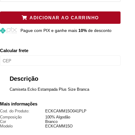
Plus P
Restam mais de 6 itens
ADICIONAR AO CARRINHO
Plus M
Restam mais de 6 itens
Pague
com PIX e ganhe mais
10%
de desconto
Plus G
Restam mais de 6 itens
Calcular frete
Descrição
Camiseta Ecko Estampada Plus Size Branca
Mais informações
Cod. do Produto:
ECKCAMM15O041PLP
Composição
100% Algodão
Cor
Branco
Modelo
ECKCAMM15O