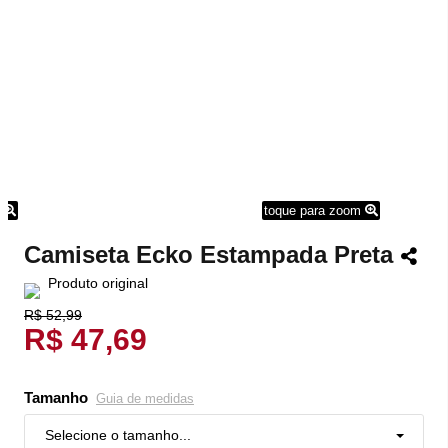
m
toque para zoom
Camiseta Ecko Estampada Preta
Produto original
R$ 52,99
R$ 47,69
Tamanho
Guia de medidas
Selecione o tamanho...