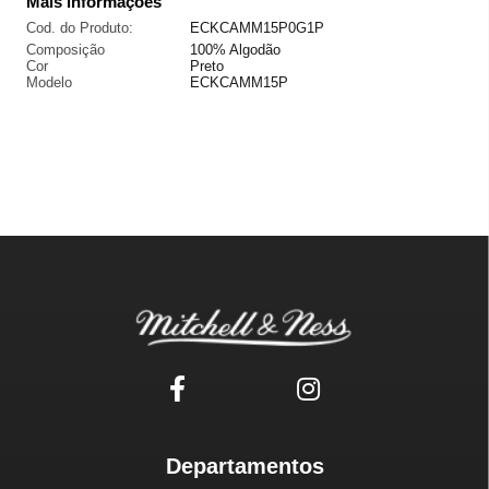
Mais informações
Cod. do Produto:
ECKCAMM15P0G1P
Composição
100% Algodão
Cor
Preto
Modelo
ECKCAMM15P
Departamentos