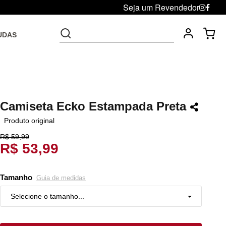
Seja um Revendedor
UDAS
Fre
Troca grátis até 30 dias após da compra
Camiseta Ecko Estampada Preta
Produto original
R$ 59,99
R$ 53,99
Tamanho
Guia de medidas
Selecione o tamanho...
P
Restam mais de 6 itens