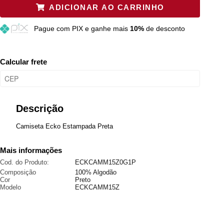
ADICIONAR AO CARRINHO
M
Esgotado
Pague
com PIX e ganhe mais
10%
de desconto
G
Esgotado
GG
Esgotado
Calcular frete
Descrição
Camiseta Ecko Estampada Preta
Mais informações
Cod. do Produto:
ECKCAMM15Z0G1P
Composição
100% Algodão
Cor
Preto
Modelo
ECKCAMM15Z