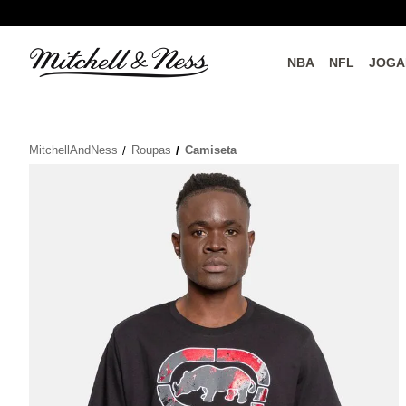
NBA
NFL
JOGA
do o
Parceiros Oficiais
MitchellAndNess
Roupas
Camiseta