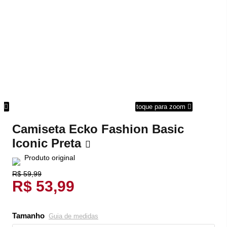
om
toque para zoom
Camiseta Ecko Fashion Basic
Iconic Preta
Produto original
R$ 59,99
R$ 53,99
Tamanho
Guia de medidas