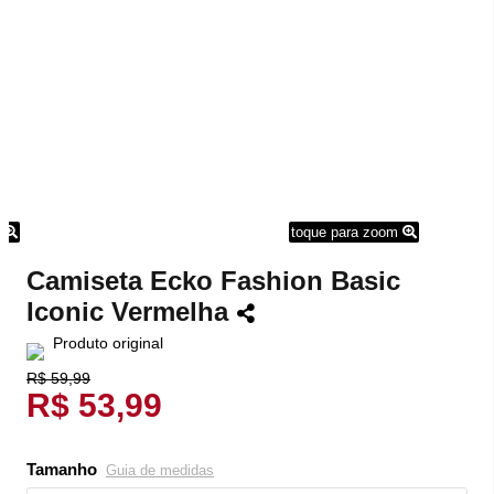
m
toque para zoom
Camiseta Ecko Fashion Basic
Iconic Vermelha
Produto original
R$ 59,99
R$ 53,99
Tamanho
Guia de medidas