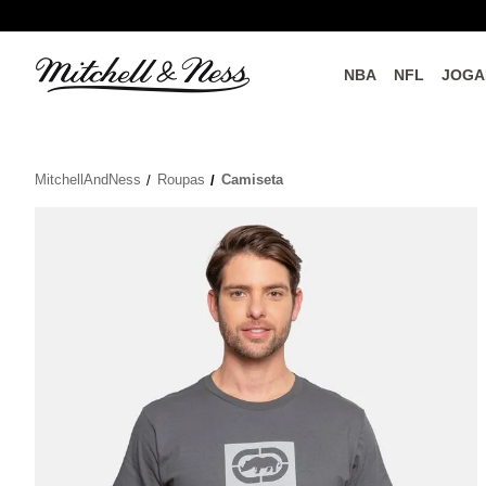
NBA
NFL
JOGA
do o
Parceiros Oficiais
MitchellAndNess
Roupas
Camiseta