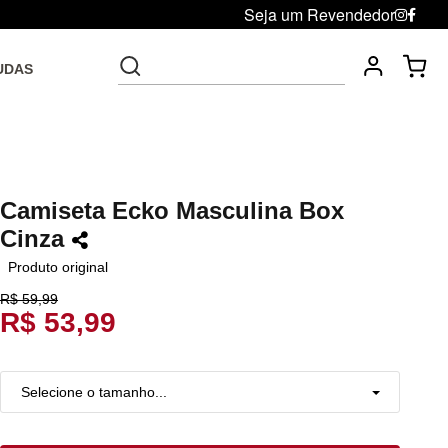
Seja um Revendedor
UDAS
Fre
Troca grátis até 30 dias após da compra
Camiseta Ecko Masculina Box
Cinza
Produto original
R$ 59,99
R$ 53,99
Selecione o tamanho...
P
Resta 1 item