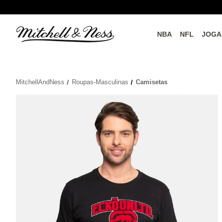
NBA
NFL
JOGA
do o
Parceiros Oficiais
MitchellAndNess
Roupas-Masculinas
Camisetas