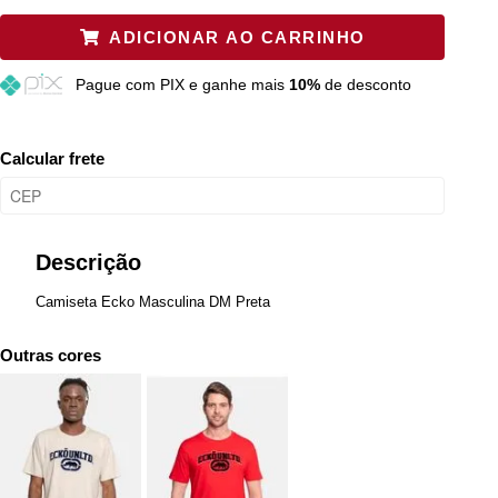
P
Restam mais de 6 itens
ADICIONAR AO CARRINHO
M
Resta 1 item
Pague
com PIX e ganhe mais
10%
de desconto
G
Esgotado
GG
Esgotado
Calcular frete
Descrição
Camiseta Ecko Masculina DM Preta
Outras cores