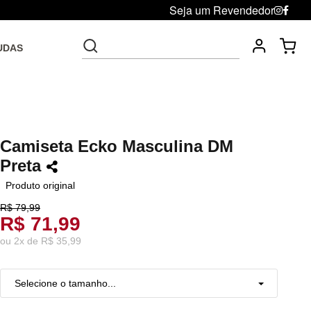
Seja um Revendedor
UDAS
Fre
Troca grátis até 30 dias após da compra
Camiseta Ecko Masculina DM
Preta
Produto original
R$ 79,99
R$ 71,99
ou
2
x
de
R$ 35,99
Selecione o tamanho...