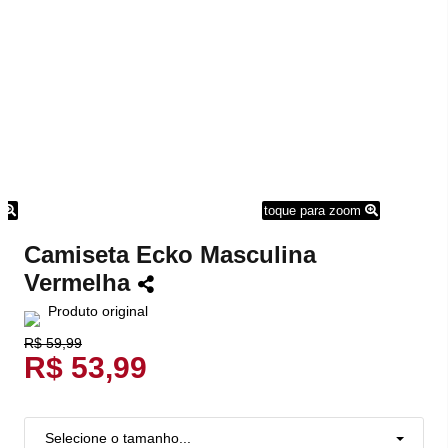
m
toque para zoom
Camiseta Ecko Masculina
Vermelha
Produto original
R$ 59,99
R$ 53,99
Selecione o tamanho...