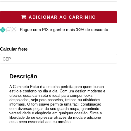
Plus P
Restam mais de 6 itens
ADICIONAR AO CARRINHO
Plus M
Restam mais de 6 itens
Pague
com PIX e ganhe mais
10%
de desconto
Plus G
Restam mais de 6 itens
Calcular frete
Descrição
A Camiseta Ecko é a escolha perfeita para quem busca
estilo e conforto no dia a dia. Com um design moderno e
urbano, essa camiseta é ideal para compor looks
despojados, seja para passeios, treinos ou atividades
informais. O tom suave permite uma fácil combinação
com diversas peças do seu guarda-roupa, garantindo
versatilidade e elegância em qualquer ocasião. Sinta a
liberdade de se expressar através da moda e adicione
essa peça essencial ao seu armário.