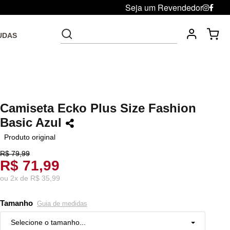
Seja um Revendedor
UDAS
Fre
Troca grátis até 30 dias após da compra
Camiseta Ecko Plus Size Fashion
Basic Azul
Produto original
R$ 79,99
R$ 71,99
ou
2
x
de
R$ 35,99
Tamanho
Guia de medidas
Selecione o tamanho...