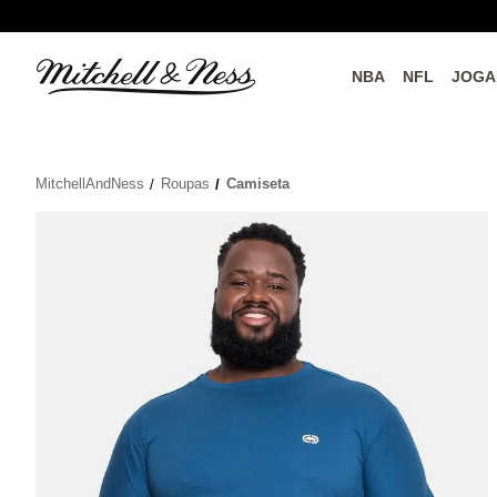
NBA
NFL
JOGA
do o
Parceiros Oficiais
MitchellAndNess
Roupas
Camiseta