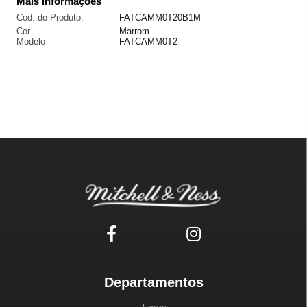
Mais informações
Cod. do Produto:
FATCAMM0T20B1M
Cor
Marrom
Modelo
FATCAMM0T2
Departamentos