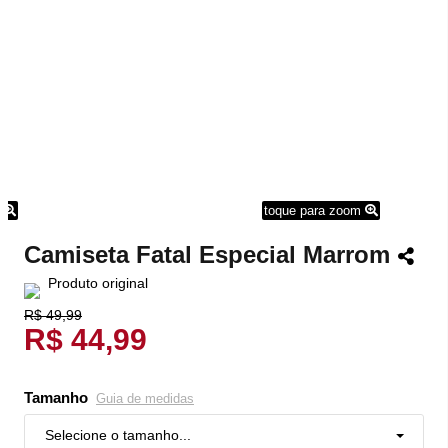
m
toque para zoom
Camiseta Fatal Especial Marrom
Produto original
R$ 49,99
R$ 44,99
Tamanho
Guia de medidas
Selecione o tamanho...