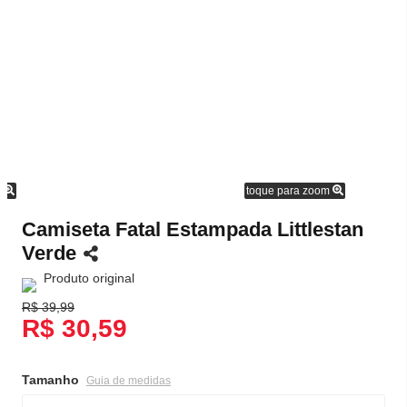
m
toque para zoom
Camiseta Fatal Estampada Littlestan
Verde
Produto original
R$ 39,99
R$ 30,59
Tamanho
Guia de medidas