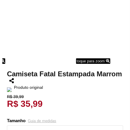
m
toque para zoom
Camiseta Fatal Estampada Marrom
Produto original
R$ 39,99
R$ 35,99
Tamanho
Guia de medidas