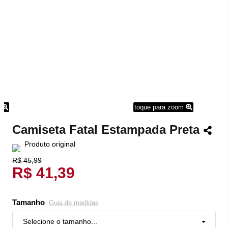
m
toque para zoom
Camiseta Fatal Estampada Preta
Produto original
R$ 45,99
R$ 41,39
Tamanho
Guia de medidas
Selecione o tamanho...