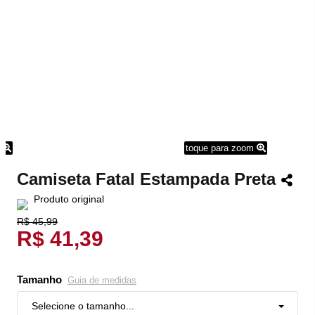
m
toque para zoom
Camiseta Fatal Estampada Preta
Produto original
R$ 45,99
R$ 41,39
Tamanho
Guia de medidas
Selecione o tamanho...