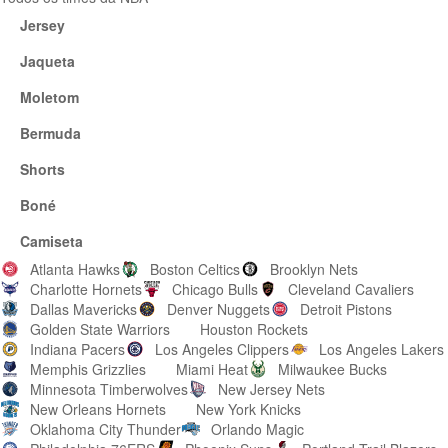
Jersey
Jaqueta
Moletom
Bermuda
Shorts
Boné
Camiseta
Atlanta Hawks
Boston Celtics
Brooklyn Nets
Charlotte Hornets
Chicago Bulls
Cleveland Cavaliers
Dallas Mavericks
Denver Nuggets
Detroit Pistons
Golden State Warriors
Houston Rockets
Indiana Pacers
Los Angeles Clippers
Los Angeles Lakers
Memphis Grizzlies
Miami Heat
Milwaukee Bucks
Minnesota Timberwolves
New Jersey Nets
New Orleans Hornets
New York Knicks
Oklahoma City Thunder
Orlando Magic