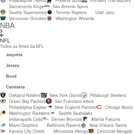
Philadelphia 76ERS
Phoenix Suns
Portland Trail Blazers
Sacramento Kings
San Antonio Spurs
Seattle Supersonics
Toronto Raptors
Utah Jazz
Vancouver Grizzlies
Washington Wizards
NBA
NFL
Todos os times da NFL
Jaqueta
Jersey
Boné
Camiseta
Oakland Raiders
New York Giants
Pittsburgh Steelers
Green Bay Packers
San Francisco 49ers
Philadelphia Eagles
New England Patriots
Chicago Bears
Washington Redskins
Seattle Seahawks
Indianapolis Colts
Denver Broncos
Atlanta Falcons
Miami Dolphins
Baltimore Ravens
New Orleans Saints
Kansas City Chiefs
Minnesota Vikings
Cincinnati Bengals