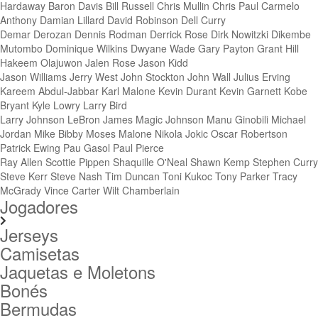
Hardaway
Baron Davis
Bill Russell
Chris Mullin
Chris Paul
Carmelo
Anthony
Damian Lillard
David Robinson
Dell Curry
Demar Derozan
Dennis Rodman
Derrick Rose
Dirk Nowitzki
Dikembe
Mutombo
Dominique Wilkins
Dwyane Wade
Gary Payton
Grant Hill
Hakeem Olajuwon
Jalen Rose
Jason Kidd
Jason Williams
Jerry West
John Stockton
John Wall
Julius Erving
Kareem Abdul-Jabbar
Karl Malone
Kevin Durant
Kevin Garnett
Kobe
Bryant
Kyle Lowry
Larry Bird
Larry Johnson
LeBron James
Magic Johnson
Manu Ginobili
Michael
Jordan
Mike Bibby
Moses Malone
Nikola Jokic
Oscar Robertson
Patrick Ewing
Pau Gasol
Paul Pierce
Ray Allen
Scottie Pippen
Shaquille O'Neal
Shawn Kemp
Stephen Curry
Steve Kerr
Steve Nash
Tim Duncan
Toni Kukoc
Tony Parker
Tracy
McGrady
Vince Carter
Wilt Chamberlain
Jogadores
Jerseys
Camisetas
Jaquetas e Moletons
Bonés
Bermudas