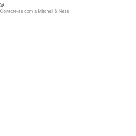
Troca grátis a
m a Mitchell & Ness