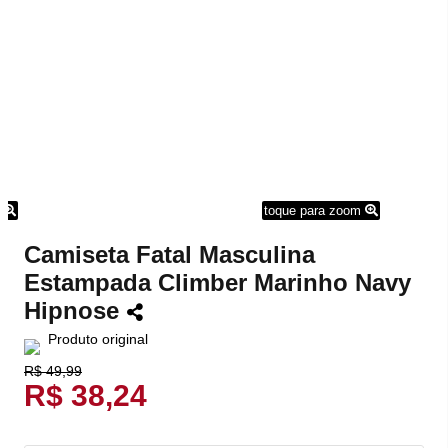
m
toque para zoom
Camiseta Fatal Masculina
Estampada Climber Marinho Navy
Hipnose
Produto original
R$ 49,99
R$ 38,24