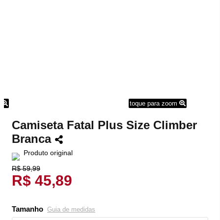
m
toque para zoom
Camiseta Fatal Plus Size Climber
Branca
Produto original
R$ 59,99
R$ 45,89
Tamanho
Guia de medidas