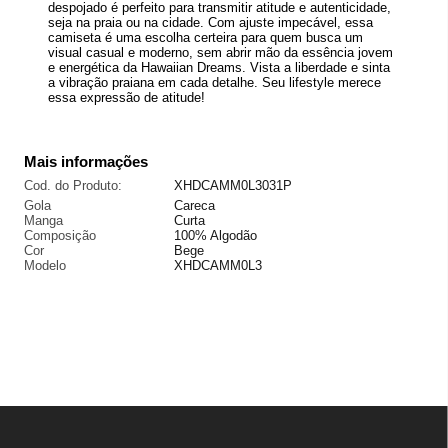
despojado é perfeito para transmitir atitude e autenticidade,
seja na praia ou na cidade. Com ajuste impecável, essa
camiseta é uma escolha certeira para quem busca um
visual casual e moderno, sem abrir mão da essência jovem
e energética da Hawaiian Dreams. Vista a liberdade e sinta
a vibração praiana em cada detalhe. Seu lifestyle merece
essa expressão de atitude!
Mais informações
Cod. do Produto:
XHDCAMM0L3031P
Gola
Careca
Manga
Curta
Composição
100% Algodão
Cor
Bege
Modelo
XHDCAMM0L3