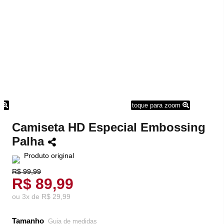
m
toque para zoom
Camiseta HD Especial Embossing
Palha
Produto original
R$ 99,99
R$ 89,99
ou
3
x
de
R$ 29,99
Tamanho
Guia de medidas