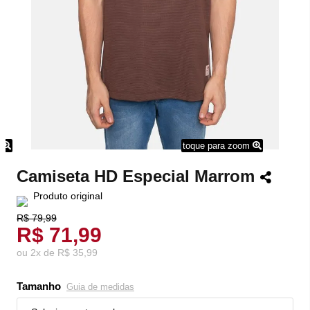
m
toque para zoom
Camiseta HD Especial Marrom
Produto original
R$ 79,99
R$ 71,99
ou
2
x
de
R$ 35,99
Tamanho
Guia de medidas