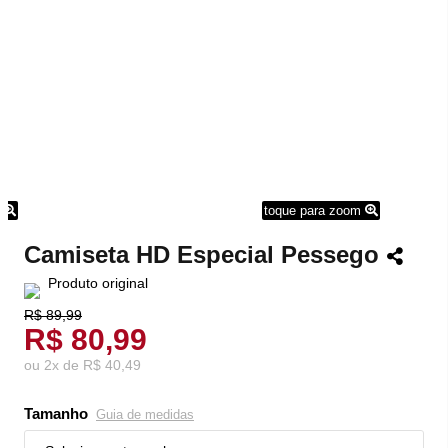
m
toque para zoom
Camiseta HD Especial Pessego
Produto original
R$ 89,99
R$ 80,99
ou
2
x
de
R$ 40,49
Tamanho
Guia de medidas