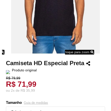
m
toque para zoom
Camiseta HD Especial Preta
Produto original
R$ 79,99
R$ 71,99
ou
2
x
de
R$ 35,99
Tamanho
Guia de medidas