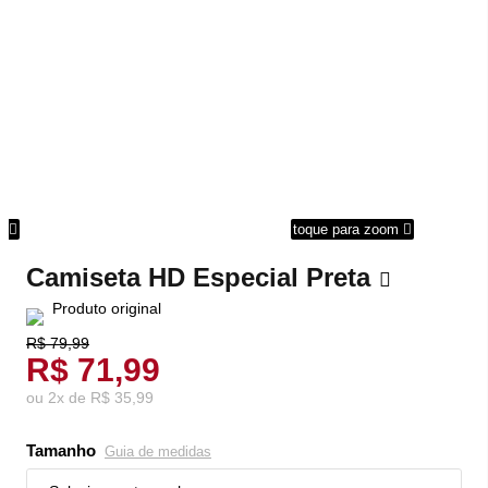
om
toque para zoom
Camiseta HD Especial Preta
Produto original
R$ 79,99
R$ 71,99
ou
2
x
de
R$ 35,99
Tamanho
Guia de medidas