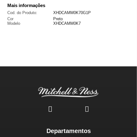
Mais informações
Cod. do Produto:
XHDCAMM0K70G1P
Cor
Preto
Modelo
XHDCAMM0K7
Departamentos