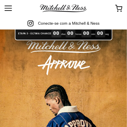
Conecte-se com a Mitchell & Ness
00
00
00
00
ETAPA 3 - ÚLTIMA CHANCE
dias
horas
min
seg