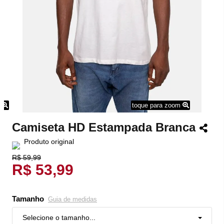
m
toque para zoom
Camiseta HD Estampada Branca
Produto original
R$ 59,99
R$ 53,99
Tamanho
Guia de medidas
Selecione o tamanho...