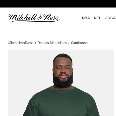
NBA
NFL
JOGA
Conecte-se com a Mitchell & Ness
MitchellAndNess
Roupas-Masculinas
Camisetas