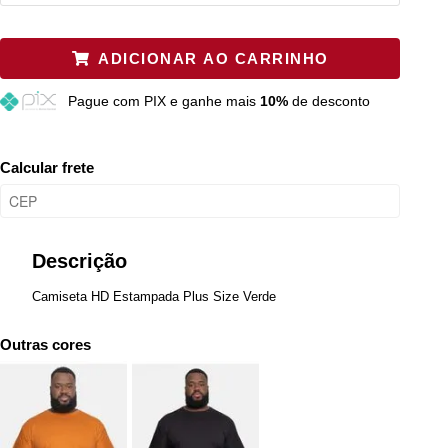
Plus P
Restam mais de 6 itens
ADICIONAR AO CARRINHO
Plus M
Restam mais de 6 itens
Pague
com PIX e ganhe mais
10%
de desconto
Plus G
Esgotado
Calcular frete
Descrição
Camiseta HD Estampada Plus Size Verde
Outras cores