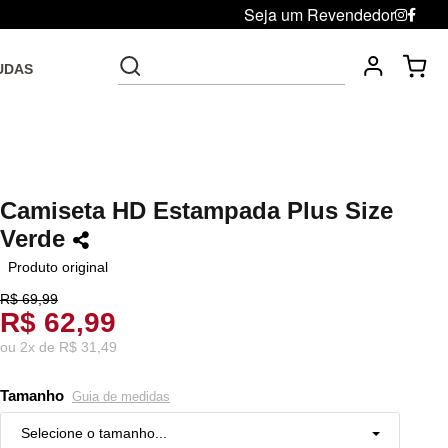
Seja um Revendedor
UDAS
Frete grátis acima de R$ 199 Sudeste e R$ 299 para todo o
Brasil.
Camiseta HD Estampada Plus Size
Verde
Produto original
R$ 69,99
R$ 62,99
ou
2
x
de
R$ 31,49
Tamanho
Guia de medidas
Selecione o tamanho...