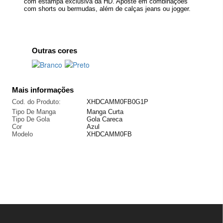
com estampa exclusiva da HD. Aposte em combinações
com shorts ou bermudas, além de calças jeans ou jogger.
Outras cores
Mais informações
Cod. do Produto:
XHDCAMM0FB0G1P
Tipo De Manga
Manga Curta
Tipo De Gola
Gola Careca
Cor
Azul
Modelo
XHDCAMM0FB