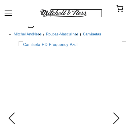
Conecte-se com a Mitchell & Ness
MitchellAndNess
Roupas-Masculinas
Camisetas