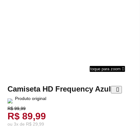
 zoom
toque para zoom
Camiseta HD Frequency Azul
Produto original
R$ 99,99
R$ 89,99
ou
3
x
de
R$ 29,99