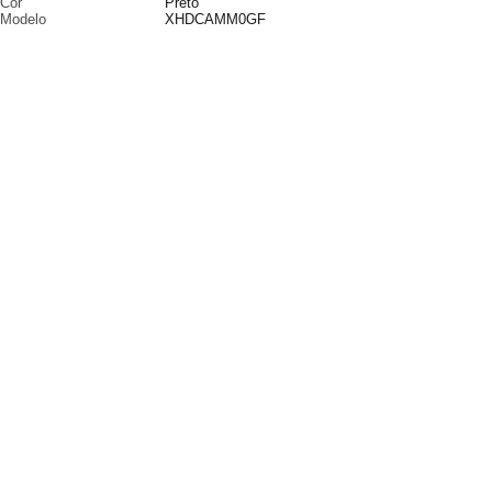
Cor
Preto
Modelo
XHDCAMM0GF