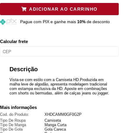
ADICIONAR AO CARRINHO
M
Esgotado
Pague
com PIX e ganhe mais
10%
de desconto
G
Esgotado
GG
Esgotado
Calcular frete
Descrição
Vista-se com estilo com a Camiseta HD.Produzida em
malha leve de algodão, apresenta modelagem tradicional
com estampa exclusiva da HD. Aposte em combinações
com shorts ou bermudas, além de calças jeans ou jogger.
Mais informações
Cod. do Produto:
XHDCAMM0GF0G2P
Tipo De Roupa
Camiseta
Tipo De Manga
Manga Curta
Tipo De Gola
Gola Careca