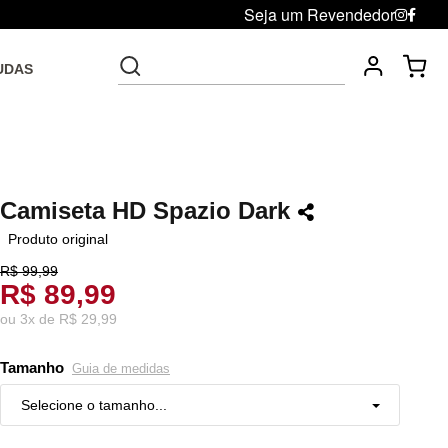
Seja um Revendedor
UDAS
Fre
Troca grátis até 30 dias após da compra
Camiseta HD Spazio Dark
Produto original
R$ 99,99
R$ 89,99
ou
3
x
de
R$ 29,99
Tamanho
Guia de medidas
Selecione o tamanho...
P
Resta 1 item