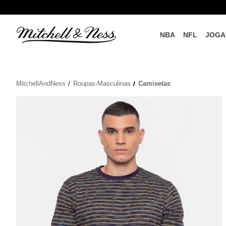
NBA
NFL
JOGA
do o
Parceiros Oficiais
MitchellAndNess
Roupas-Masculinas
Camisetas