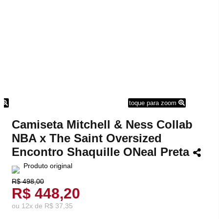
m
toque para zoom
Camiseta Mitchell & Ness Collab
NBA x The Saint Oversized
Encontro Shaquille ONeal Preta
Produto original
R$ 498,00
R$ 448,20
ou
12
x
de
R$ 37,35