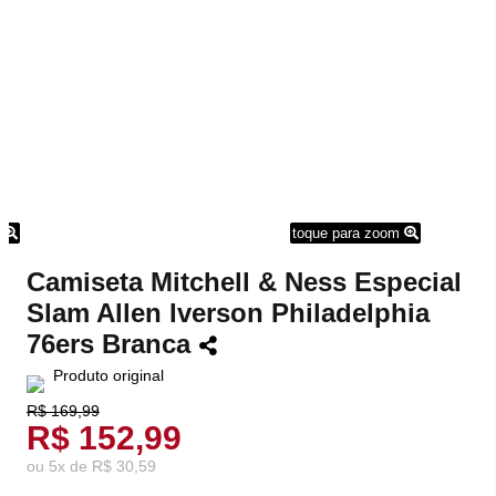
m
toque para zoom
Camiseta Mitchell & Ness Especial
Slam Allen Iverson Philadelphia
76ers Branca
Produto original
R$ 169,99
R$ 152,99
ou
5
x
de
R$ 30,59