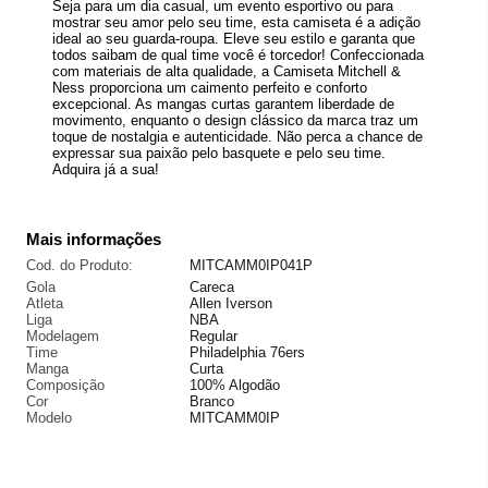
Seja para um dia casual, um evento esportivo ou para
mostrar seu amor pelo seu time, esta camiseta é a adição
ideal ao seu guarda-roupa. Eleve seu estilo e garanta que
todos saibam de qual time você é torcedor! Confeccionada
com materiais de alta qualidade, a Camiseta Mitchell &
Ness proporciona um caimento perfeito e conforto
excepcional. As mangas curtas garantem liberdade de
movimento, enquanto o design clássico da marca traz um
toque de nostalgia e autenticidade. Não perca a chance de
expressar sua paixão pelo basquete e pelo seu time.
Adquira já a sua!
Mais informações
Cod. do Produto:
MITCAMM0IP041P
Gola
Careca
Atleta
Allen Iverson
Liga
NBA
Modelagem
Regular
Time
Philadelphia 76ers
Manga
Curta
Composição
100% Algodão
Cor
Branco
Modelo
MITCAMM0IP