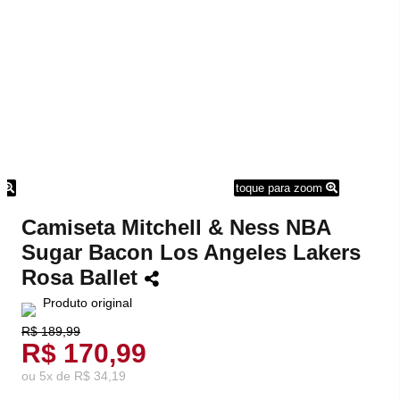
m
toque para zoom
Camiseta Mitchell & Ness NBA
Sugar Bacon Los Angeles Lakers
Rosa Ballet
Produto original
R$ 189,99
R$ 170,99
ou
5
x
de
R$ 34,19