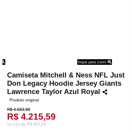
m
toque para zoom
Camiseta Mitchell & Ness NFL Just
Don Legacy Hoodie Jersey Giants
Lawrence Taylor Azul Royal
Produto original
R$ 4.683,99
R$ 4.215,59
ou
12
x
de
R$ 351,29