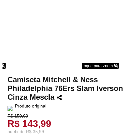
m
toque para zoom
Camiseta Mitchell & Ness
Philadelphia 76Ers Slam Iverson
Cinza Mescla
Produto original
R$ 159,99
R$ 143,99
ou
4
x
de
R$ 35,99