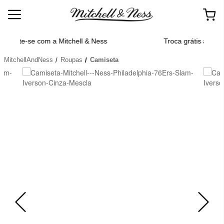
Ness
Troca grátis até 30 dias após da compra
MitchellAndNess
Roupas
Camiseta