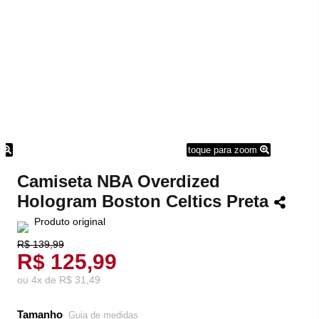
m
toque para zoom
Camiseta NBA Overdized
Hologram Boston Celtics Preta
Produto original
R$ 139,99
R$ 125,99
ou
4
x
de
R$ 31,49
Tamanho
Guia de medidas