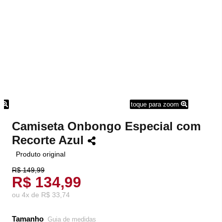
m
toque para zoom
Camiseta Onbongo Especial com
Recorte Azul
Produto original
R$ 149,99
R$ 134,99
ou
4
x
de
R$ 33,74
Tamanho
Guia de medidas