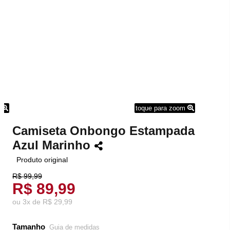
m
toque para zoom
Camiseta Onbongo Estampada
Azul Marinho
Produto original
R$ 99,99
R$ 89,99
ou
3
x
de
R$ 29,99
Tamanho
Guia de medidas