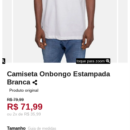
m
toque para zoom
Camiseta Onbongo Estampada
Branca
Produto original
R$ 79,99
R$ 71,99
ou
2
x
de
R$ 35,99
Tamanho
Guia de medidas