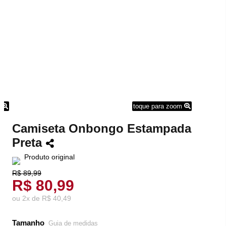
m
toque para zoom
Camiseta Onbongo Estampada
Preta
Produto original
R$ 89,99
R$ 80,99
ou
2
x
de
R$ 40,49
Tamanho
Guia de medidas