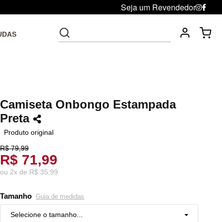
Seja um Revendedor
UDAS
Fre
Troca grátis até 30 dias após da compra
Camiseta Onbongo Estampada
Preta
Produto original
R$ 79,99
R$ 71,99
ou
2
x
de
R$ 35,99
Tamanho
Guia de medidas
Selecione o tamanho...