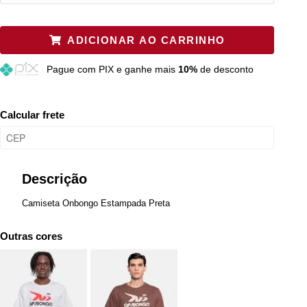
P
Restam mais de 6 itens
ADICIONAR AO CARRINHO
M
Esgotado
Pague
com PIX e ganhe mais
10%
de desconto
G
Esgotado
GG
Esgotado
Calcular frete
Descrição
Camiseta Onbongo Estampada Preta
Outras cores