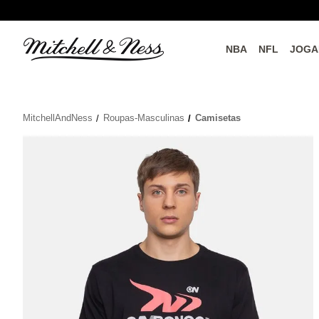
NBA
NFL
JOGA
do o
Parceiros Oficiais
MitchellAndNess
Roupas-Masculinas
Camisetas