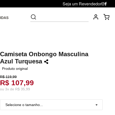
Seja um Revendedor
UDAS
Fre
Troca grátis até 30 dias após da compra
Camiseta Onbongo Masculina
Azul Turquesa
Produto original
R$ 119,99
R$ 107,99
ou
3
x
de
R$ 35,99
Selecione o tamanho...