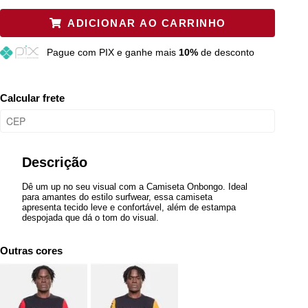
P
Restam mais de 6 itens
ADICIONAR AO CARRINHO
M
Esgotado
Pague
com PIX e ganhe mais
10%
de desconto
G
Esgotado
GG
Esgotado
Calcular frete
Descrição
Dê um up no seu visual com a Camiseta Onbongo. Ideal
para amantes do estilo surfwear, essa camiseta
apresenta tecido leve e confortável, além de estampa
despojada que dá o tom do visual.
Outras cores