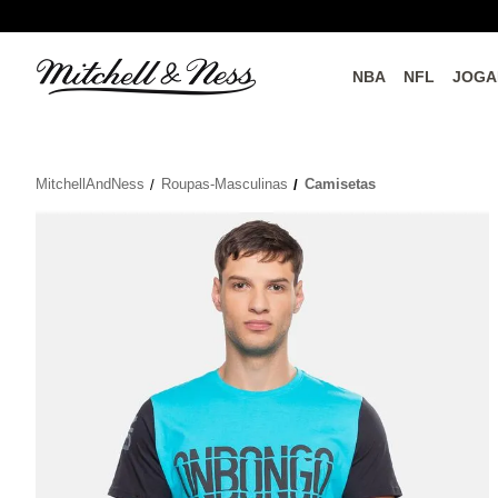
NBA
NFL
JOGA
do o
Parceiros Oficiais
MitchellAndNess
Roupas-Masculinas
Camisetas