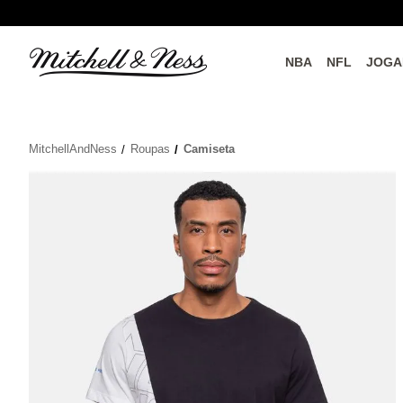
NBA
NFL
JOGA
do o
Parceiros Oficiais
MitchellAndNess
Roupas
Camiseta