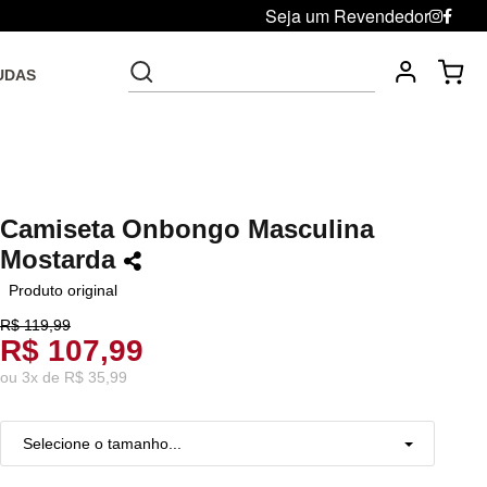
Seja um Revendedor
UDAS
Fre
Troca grátis até 30 dias após da compra
Camiseta Onbongo Masculina
Mostarda
Produto original
R$ 119,99
R$ 107,99
ou
3
x
de
R$ 35,99
Selecione o tamanho...