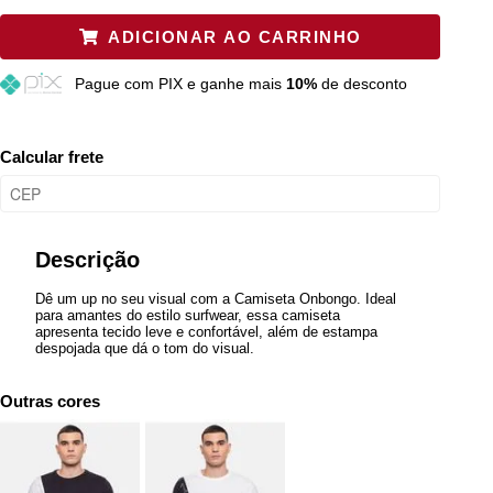
P
Restam mais de 6 itens
ADICIONAR AO CARRINHO
M
Esgotado
Pague
com PIX e ganhe mais
10%
de desconto
G
Esgotado
GG
Esgotado
Calcular frete
Descrição
Dê um up no seu visual com a Camiseta Onbongo. Ideal
para amantes do estilo surfwear, essa camiseta
apresenta tecido leve e confortável, além de estampa
despojada que dá o tom do visual.
Outras cores