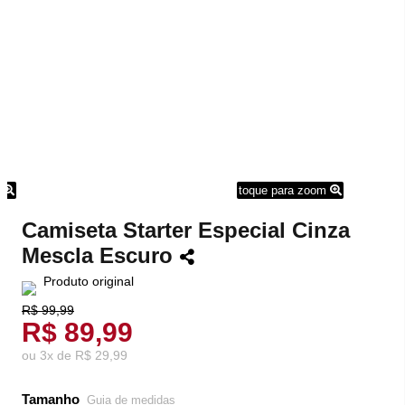
m
toque para zoom
Camiseta Starter Especial Cinza
Mescla Escuro
Produto original
R$ 99,99
R$ 89,99
ou
3
x
de
R$ 29,99
Tamanho
Guia de medidas