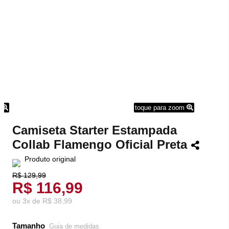
m
toque para zoom
Camiseta Starter Estampada
Collab Flamengo Oficial Preta
Produto original
R$ 129,99
R$ 116,99
ou
3
x
de
R$ 38,99
Tamanho
Guia de medidas