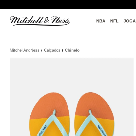
NBA
NFL
JOGA
do o
Parceiros Oficiais
MitchellAndNess
Calçados
Chinelo