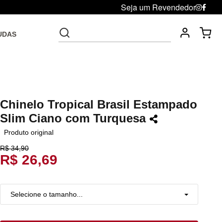
Seja um Revendedor
UDAS
Fre
Troca grátis até 30 dias após da compra
Chinelo Tropical Brasil Estampado
Slim Ciano com Turquesa
Produto original
R$ 34,90
R$ 26,69
Selecione o tamanho...
33
Restam mais de 6 itens