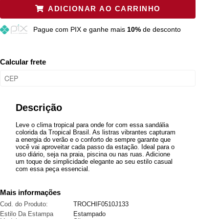
ADICIONAR AO CARRINHO
35
Resta 1 item
Pague
com PIX e ganhe mais
10%
de desconto
37
Esgotado
39
Esgotado
Calcular frete
41
Esgotado
Descrição
Leve o clima tropical para onde for com essa sandália
colorida da Tropical Brasil. As listras vibrantes capturam
a energia do verão e o conforto de sempre garante que
você vai aproveitar cada passo da estação. Ideal para o
uso diário, seja na praia, piscina ou nas ruas. Adicione
um toque de simplicidade elegante ao seu estilo casual
com essa peça essencial.
Mais informações
Cod. do Produto:
TROCHIF0510J133
Estilo Da Estampa
Estampado