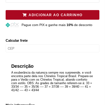
ADICIONAR AO CARRINHO
Pague
com PIX e ganhe mais
10%
de desconto
Calcular frete
Descrição
A exuberância da natureza sempre nos surpreende, e você
encontra parte dela nos Chinelos Tropical Brasil. Prepare-se
para o Verão com os Chinelos Tropical, aliando conforto
com estilo. OBS: As grades de tamanho referem-se à: 33 =
33/34 ---- 35 = 35/36 ---- 37 = 37/38 ---- 39 = 39/40 ---- 41 =
41/42 ---- 43 = 43/44