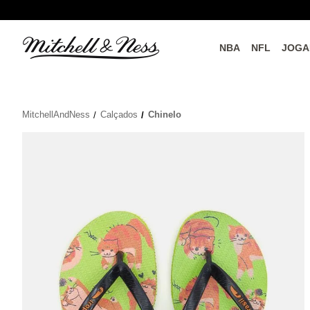
NBA
NFL
JOGA
do o
Parceiros Oficiais
MitchellAndNess
Calçados
Chinelo