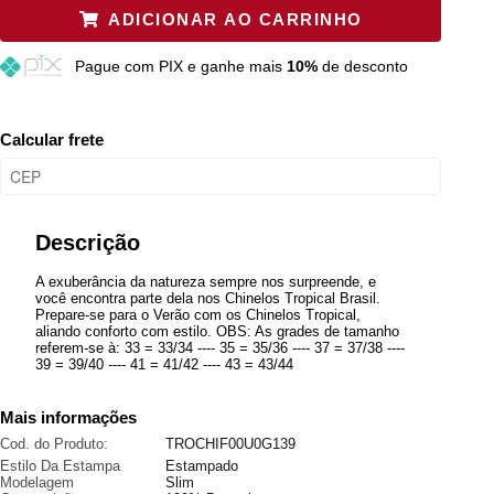
ADICIONAR AO CARRINHO
35
Esgotado
Pague
com PIX e ganhe mais
10%
de desconto
37
Esgotado
39
Resta 1 item
Calcular frete
41
Esgotado
Descrição
A exuberância da natureza sempre nos surpreende, e
você encontra parte dela nos Chinelos Tropical Brasil.
Prepare-se para o Verão com os Chinelos Tropical,
aliando conforto com estilo. OBS: As grades de tamanho
referem-se à: 33 = 33/34 ---- 35 = 35/36 ---- 37 = 37/38 ----
39 = 39/40 ---- 41 = 41/42 ---- 43 = 43/44
Mais informações
Cod. do Produto:
TROCHIF00U0G139
Estilo Da Estampa
Estampado
Modelagem
Slim