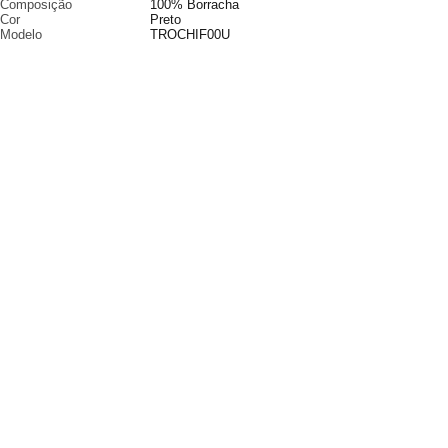
Composição
100% Borracha
Cor
Preto
Modelo
TROCHIF00U