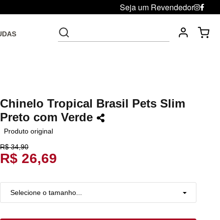
Seja um Revendedor
UDAS
Fre
Troca grátis até 30 dias após da compra
Chinelo Tropical Brasil Pets Slim
Preto com Verde
Produto original
R$ 34,90
R$ 26,69
Selecione o tamanho...
33
Esgotado