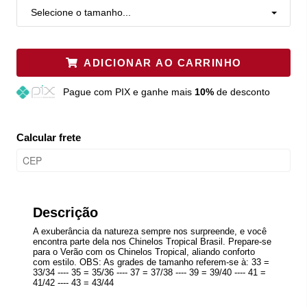
Selecione o tamanho...
ADICIONAR AO CARRINHO
Pague
com PIX e ganhe mais
10%
de desconto
Calcular frete
Descrição
A exuberância da natureza sempre nos surpreende, e você
encontra parte dela nos Chinelos Tropical Brasil. Prepare-se
para o Verão com os Chinelos Tropical, aliando conforto
com estilo. OBS: As grades de tamanho referem-se à: 33 =
33/34 ---- 35 = 35/36 ---- 37 = 37/38 ---- 39 = 39/40 ---- 41 =
41/42 ---- 43 = 43/44