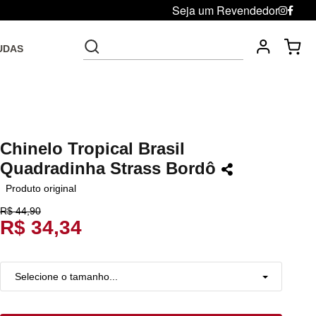
Seja um Revendedor
UDAS
Fre
Troca grátis até 30 dias após da compra
Chinelo Tropical Brasil
Quadradinha Strass Bordô
Produto original
R$ 44,90
R$ 34,34
Selecione o tamanho...
33
Resta 1 item