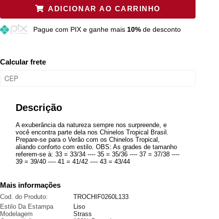
ADICIONAR AO CARRINHO
35
Restam mais de 6 itens
Pague
com PIX e ganhe mais
10%
de desconto
37
Resta 1 item
39
Resta 1 item
Calcular frete
41
Esgotado
Descrição
A exuberância da natureza sempre nos surpreende, e
você encontra parte dela nos Chinelos Tropical Brasil.
Prepare-se para o Verão com os Chinelos Tropical,
aliando conforto com estilo. OBS: As grades de tamanho
referem-se à: 33 = 33/34 ---- 35 = 35/36 ---- 37 = 37/38 ----
39 = 39/40 ---- 41 = 41/42 ---- 43 = 43/44
Mais informações
Cod. do Produto:
TROCHIF0260L133
Estilo Da Estampa
Liso
Modelagem
Strass