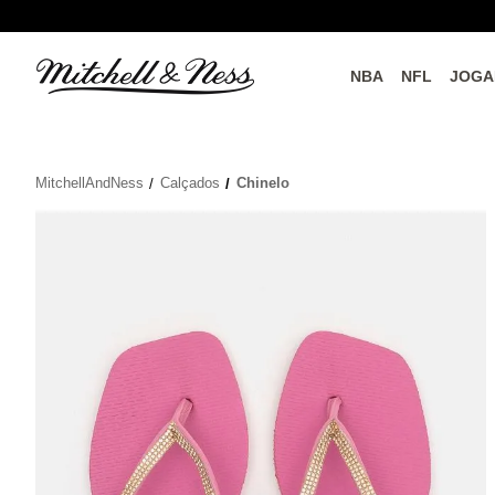
NBA
NFL
JOGA
do o
Parceiros Oficiais
MitchellAndNess
Calçados
Chinelo