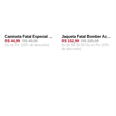
Camiseta Fatal Especial Marrom
Jaqueta Fatal Bomber Azul Marinho
-
10%
-
19%
R$ 44,99
R$ 49,99
R$ 152,99
R$ 189,99
Ou
no Pix (10% de desconto)
5x de R$ 30,59 Ou
no Pix (10%
de desconto)
ADICIONAR AO
ADICIONAR AO
CARRINHO
CARRINHO