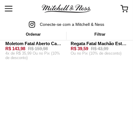
Conecte-se com a Mitchell & Ness
Ordenar
Filtrar
MitchellAndNess
Fatal
Moletom Fatal Aberto Canguru com Capuz Preto
Regata Fatal Machão Estampada Branca
-
10%
-
10%
R$ 143,98
R$ 159,98
R$ 39,59
R$ 43,99
4x de R$ 35,99 Ou
no Pix (10%
Ou
no Pix (10% de desconto)
de desconto)
ADICIONAR AO
ADICIONAR AO
CARRINHO
CARRINHO