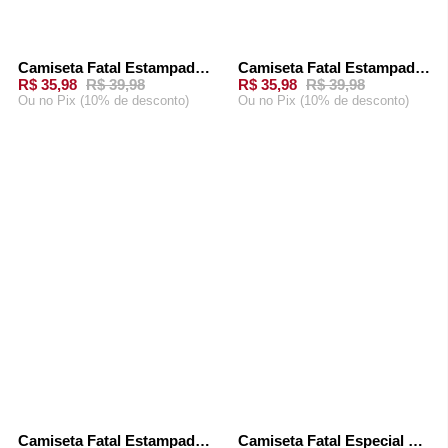
Camiseta Fatal Estampada Bege
Camiseta Fatal Estampada Verde
-
10%
-
10%
R$ 35,98
R$ 39,98
R$ 35,98
R$ 39,98
Ou
no Pix (10% de desconto)
Ou
no Pix (10% de desconto)
ADICIONAR AO
ADICIONAR AO
CARRINHO
CARRINHO
Camiseta Fatal Estampada Bege
Camiseta Fatal Especial Bege
-
10%
-
10%