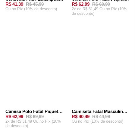
-
10%
-
10%
R$ 41,39
R$ 45,99
R$ 62,99
R$ 69,99
Ou
no Pix (10% de desconto)
2x de R$ 31,49 Ou
no Pix (10%
de desconto)
ADICIONAR AO
ADICIONAR AO
CARRINHO
CARRINHO
Camisa Polo Fatal Piquet Preta
Camiseta Fatal Masculina Fagodson Preta
-
10%
-
10%
R$ 62,99
R$ 69,99
R$ 40,49
R$ 44,99
2x de R$ 31,49 Ou
no Pix (10%
Ou
no Pix (10% de desconto)
de desconto)
ADICIONAR AO
ADICIONAR AO