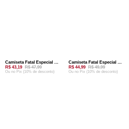
Camiseta Fatal Especial Caramelo
Camiseta Fatal Especial Preta
-
10%
-
10%
R$ 43,19
R$ 47,99
R$ 44,99
R$ 49,99
Ou
no Pix (10% de desconto)
Ou
no Pix (10% de desconto)
ADICIONAR AO
ADICIONAR AO
CARRINHO
CARRINHO