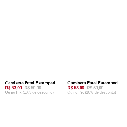
CARRINHO
CARRINHO
Camiseta Fatal Estampada Off White
Camiseta Fatal Estampada Azul Marinho
-
10%
-
10%
R$ 53,99
R$ 59,99
R$ 53,99
R$ 59,99
Ou
no Pix (10% de desconto)
Ou
no Pix (10% de desconto)
ADICIONAR AO
ADICIONAR AO
CARRINHO
CARRINHO