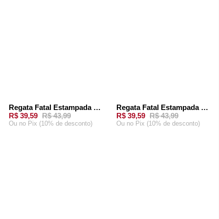
Regata Fatal Estampada Preta
Regata Fatal Estampada Branca
-
10%
-
10%
R$ 39,59
R$ 43,99
R$ 39,59
R$ 43,99
Ou
no Pix (10% de desconto)
Ou
no Pix (10% de desconto)
ADICIONAR AO
ADICIONAR AO
CARRINHO
CARRINHO