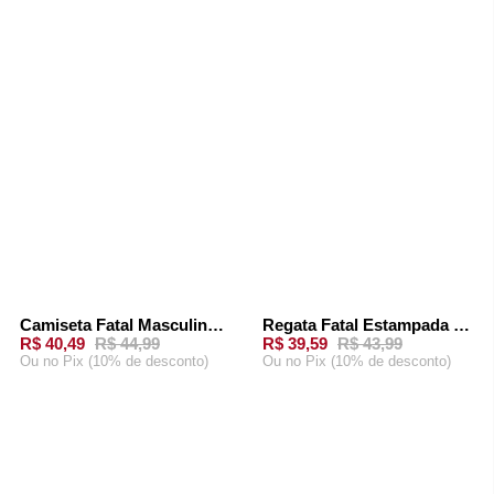
CARRINHO
CARRINHO
Camiseta Fatal Masculina Fagodson Branca
Regata Fatal Estampada Preta
-
10%
-
10%
R$ 40,49
R$ 44,99
R$ 39,59
R$ 43,99
Ou
no Pix (10% de desconto)
Ou
no Pix (10% de desconto)
ADICIONAR AO
ADICIONAR AO
CARRINHO
CARRINHO