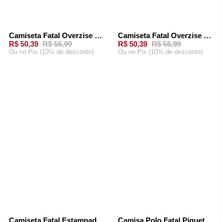
Camiseta Fatal Overzise Especial Verde
Camiseta Fatal Overzise Especial Preta
-
10%
-
10%
R$ 50,39
R$ 55,99
R$ 50,39
R$ 55,99
Ou
no Pix (10% de desconto)
Ou
no Pix (10% de desconto)
ADICIONAR AO
ADICIONAR AO
CARRINHO
CARRINHO
Camiseta Fatal Estampada Branca
Camisa Polo Fatal Piquet Areia