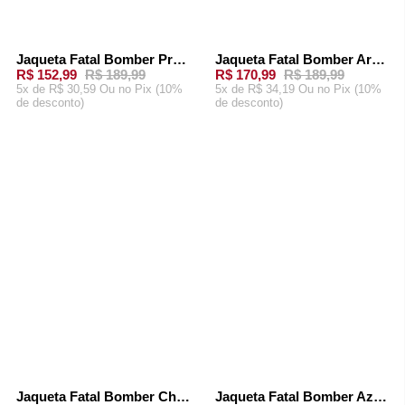
Jaqueta Fatal Bomber Preta
Jaqueta Fatal Bomber Areia
-
19%
-
10%
R$ 152,99
R$ 189,99
R$ 170,99
R$ 189,99
5x de R$ 30,59 Ou
no Pix (10%
5x de R$ 34,19 Ou
no Pix (10%
de desconto)
de desconto)
ADICIONAR AO
ADICIONAR AO
CARRINHO
CARRINHO
Jaqueta Fatal Bomber Chumbo
Jaqueta Fatal Bomber Azul Marinho
-
10%
-
10%