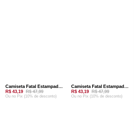
Camiseta Fatal Estampada Preta
Camiseta Fatal Estampada Branca
-
10%
-
10%
R$ 43,19
R$ 47,99
R$ 43,19
R$ 47,99
Ou
no Pix (10% de desconto)
Ou
no Pix (10% de desconto)
ADICIONAR AO
ADICIONAR AO
CARRINHO
CARRINHO