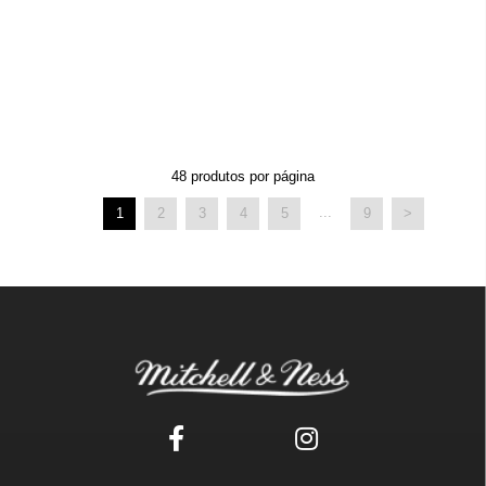
48
produtos por página
...
1
2
3
4
5
9
>