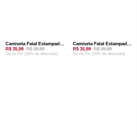
Camiseta Fatal Estampada Areia
Camiseta Fatal Estampada Off White
-
10%
-
10%
R$ 35,99
R$ 39,99
R$ 35,99
R$ 39,99
Ou
no Pix (10% de desconto)
Ou
no Pix (10% de desconto)
ADICIONAR AO
ADICIONAR AO
CARRINHO
CARRINHO