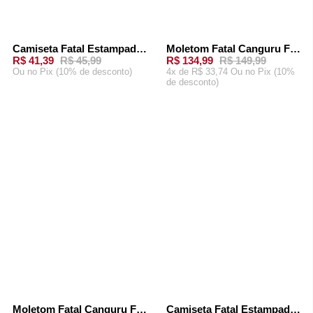
Camiseta Fatal Estampada Preta
Moletom Fatal Canguru Fechado Off White
-
10%
-
10%
R$ 41,39
R$ 45,99
R$ 134,99
R$ 149,99
Ou
no Pix (10% de desconto)
4x de R$ 33,74 Ou
no Pix (10%
de desconto)
ADICIONAR AO
ADICIONAR AO
CARRINHO
CARRINHO
Moletom Fatal Canguru Fechado Preto
Camiseta Fatal Estampada Marrom