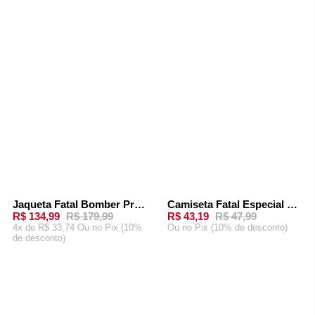
CARRINHO
CARRINHO
Jaqueta Fatal Bomber Preta
Camiseta Fatal Especial Off White
-
25%
-
10%
R$ 134,99
R$ 179,99
R$ 43,19
R$ 47,99
4x de R$ 33,74 Ou
no Pix (10%
Ou
no Pix (10% de desconto)
de desconto)
ADICIONAR AO
ADICIONAR AO
CARRINHO
CARRINHO