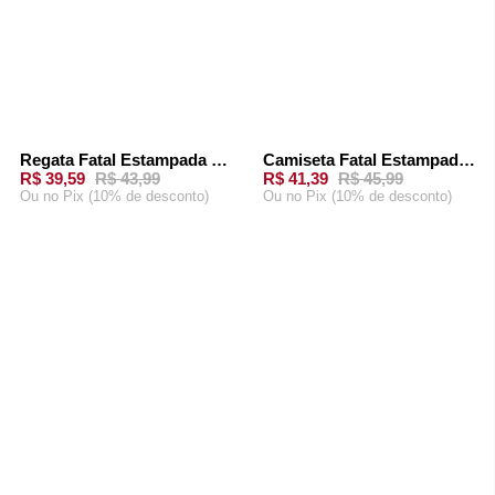
Regata Fatal Estampada Marrom
Camiseta Fatal Estampada Preta
-
10%
-
10%
R$ 39,59
R$ 43,99
R$ 41,39
R$ 45,99
Ou
no Pix (10% de desconto)
Ou
no Pix (10% de desconto)
ADICIONAR AO
ADICIONAR AO
CARRINHO
CARRINHO