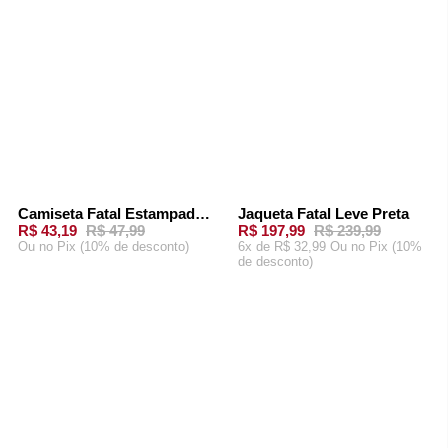
Camiseta Fatal Estampada Azul Marinho
Jaqueta Fatal Leve Preta
-
10%
-
17%
R$ 43,19
R$ 47,99
R$ 197,99
R$ 239,99
Ou
no Pix (10% de desconto)
6x de R$ 32,99 Ou
no Pix (10%
de desconto)
ADICIONAR AO
ADICIONAR AO
CARRINHO
CARRINHO