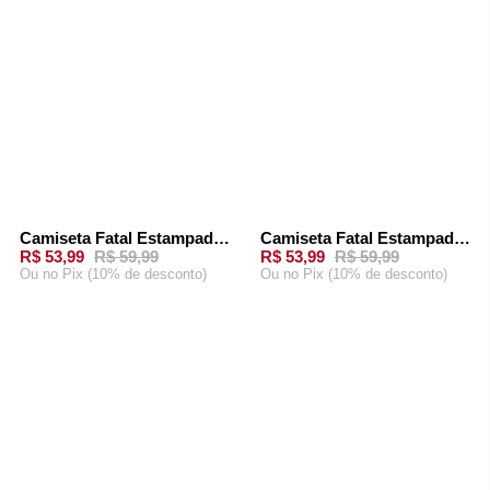
Camiseta Fatal Estampada Vermelha
Camiseta Fatal Estampada Preta
-
10%
-
10%
R$ 53,99
R$ 59,99
R$ 53,99
R$ 59,99
Ou
no Pix (10% de desconto)
Ou
no Pix (10% de desconto)
ADICIONAR AO
ADICIONAR AO
CARRINHO
CARRINHO