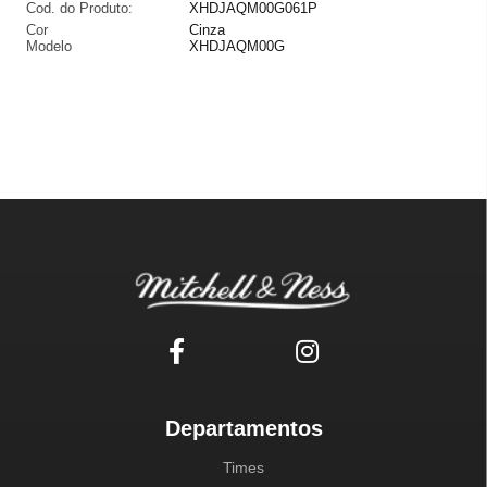
Cod. do Produto:
XHDJAQM00G061P
Cor
Cinza
Modelo
XHDJAQM00G
Departamentos
Times