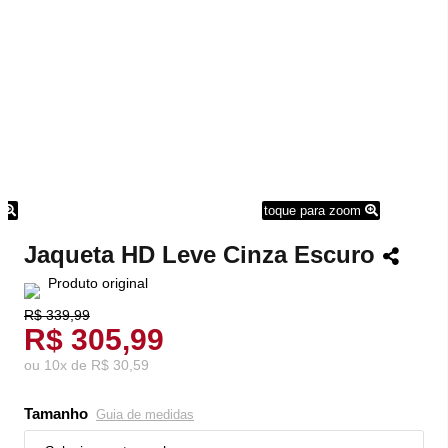
m
toque para zoom
Jaqueta HD Leve Cinza Escuro
Produto original
R$ 339,99
R$ 305,99
ou
10
x
de
R$ 30,59
Tamanho
Guia de medidas